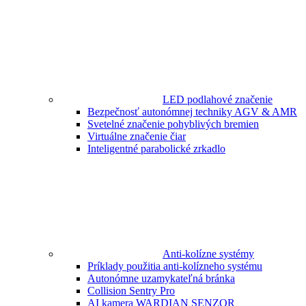
LED podlahové značenie
Bezpečnosť autonómnej techniky AGV & AMR
Svetelné značenie pohyblivých bremien
Virtuálne značenie čiar
Inteligentné parabolické zrkadlo
Anti-kolízne systémy
Príklady použitia anti-kolízneho systému
Autonómne uzamykateľná bránka
Collision Sentry Pro
AI kamera WARDIAN SENZOR