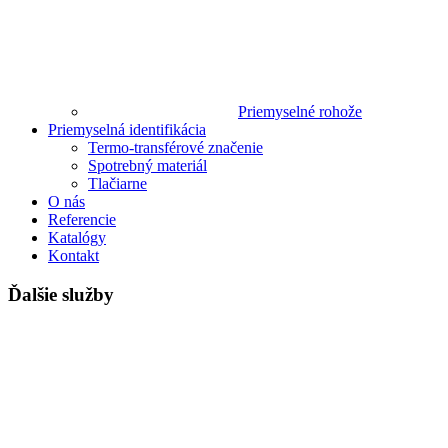
Priemyselné rohože
Priemyselná identifikácia
Termo-transférové značenie
Spotrebný materiál
Tlačiarne
O nás
Referencie
Katalógy
Kontakt
Ďalšie služby