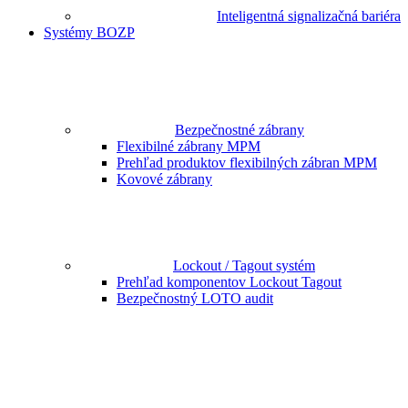
Inteligentná signalizačná bariéra
Systémy BOZP
Bezpečnostné zábrany
Flexibilné zábrany MPM
Prehľad produktov flexibilných zábran MPM
Kovové zábrany
Lockout / Tagout systém
Prehľad komponentov Lockout Tagout
Bezpečnostný LOTO audit