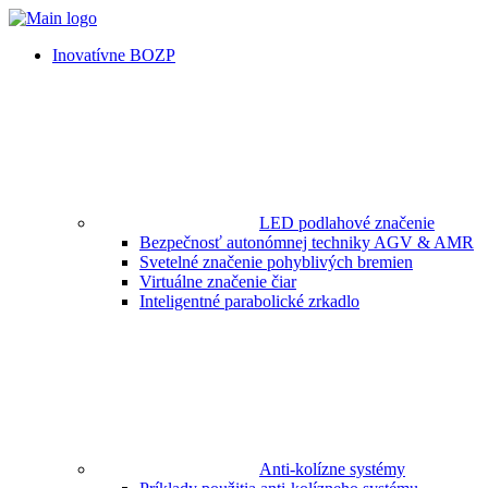
Inovatívne BOZP
LED podlahové značenie
Bezpečnosť autonómnej techniky AGV & AMR
Svetelné značenie pohyblivých bremien
Virtuálne značenie čiar
Inteligentné parabolické zrkadlo
Anti-kolízne systémy