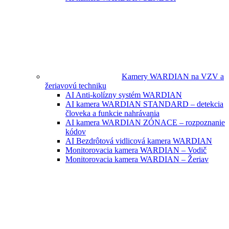
Kamery WARDIAN na VZV a
žeriavovú techniku
AI Anti-kolízny systém WARDIAN
AI kamera WARDIAN STANDARD – detekcia
človeka a funkcie nahrávania
AI kamera WARDIAN ZÓNACE – rozpoznanie
kódov
AI Bezdrôtová vidlicová kamera WARDIAN
Monitorovacia kamera WARDIAN – Vodič
Monitorovacia kamera WARDIAN – Žeriav