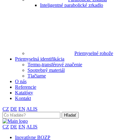
Inteligentné parabolické zrkadlo
Priemyselné rohože
Priemyselná identifikácia
Termo-transférové značenie
Spotrebný materiál
Tlačiarne
O nás
Referencie
Katalógy
Kontakt
CZ
DE
EN
ALIS
Search
for:
CZ
DE
EN
ALIS
Inovatívne BOZP