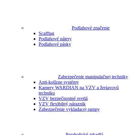
Podlahové značenie
Scafftag
Podlahové nátery
Podlahové pásky
Zabezpečenie manipulačnej techniky
Anti-kolízne systémy
Kamery WARDIAN na VZV a žeriavovú
techniku
VZV bezpečnostné svetlá
VZV flexibilný náraznik
Zabezpečenie vykladacej rampy
Parabolické zrkadlá