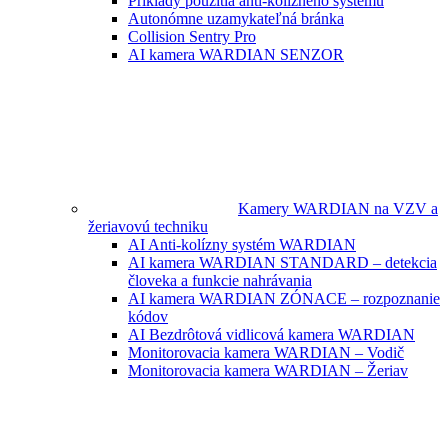
Príklady použitia anti-kolízneho systému
Autonómne uzamykateľná bránka
Collision Sentry Pro
AI kamera WARDIAN SENZOR
Kamery WARDIAN na VZV a
žeriavovú techniku
AI Anti-kolízny systém WARDIAN
AI kamera WARDIAN STANDARD – detekcia
človeka a funkcie nahrávania
AI kamera WARDIAN ZÓNACE – rozpoznanie
kódov
AI Bezdrôtová vidlicová kamera WARDIAN
Monitorovacia kamera WARDIAN – Vodič
Monitorovacia kamera WARDIAN – Žeriav