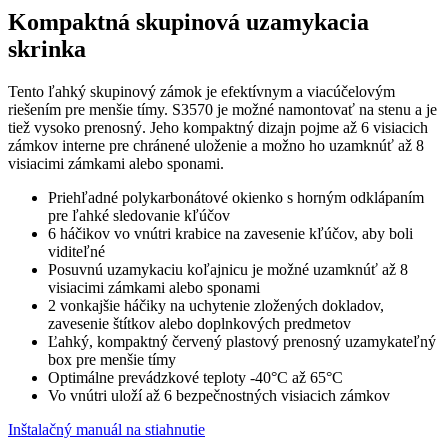
Kompaktná skupinová uzamykacia
skrinka
Tento ľahký skupinový zámok je efektívnym a viacúčelovým
riešením pre menšie tímy. S3570 je možné namontovať na stenu a je
tiež vysoko prenosný. Jeho kompaktný dizajn pojme až 6 visiacich
zámkov interne pre chránené uloženie a možno ho uzamknúť až 8
visiacimi zámkami alebo sponami.
Priehľadné polykarbonátové okienko s horným odklápaním
pre ľahké sledovanie kľúčov
6 háčikov vo vnútri krabice na zavesenie kľúčov, aby boli
viditeľné
Posuvnú uzamykaciu koľajnicu je možné uzamknúť až 8
visiacimi zámkami alebo sponami
2 vonkajšie háčiky na uchytenie zložených dokladov,
zavesenie štítkov alebo doplnkových predmetov
Ľahký, kompaktný červený plastový prenosný uzamykateľný
box pre menšie tímy
Optimálne prevádzkové teploty -40°C až 65°C
Vo vnútri uloží až 6 bezpečnostných visiacich zámkov
Inštalačný manuál na stiahnutie