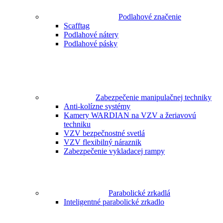
Podlahové značenie
Scafftag
Podlahové nátery
Podlahové pásky
Zabezpečenie manipulačnej techniky
Anti-kolízne systémy
Kamery WARDIAN na VZV a žeriavovú
techniku
VZV bezpečnostné svetlá
VZV flexibilný náraznik
Zabezpečenie vykladacej rampy
Parabolické zrkadlá
Inteligentné parabolické zrkadlo