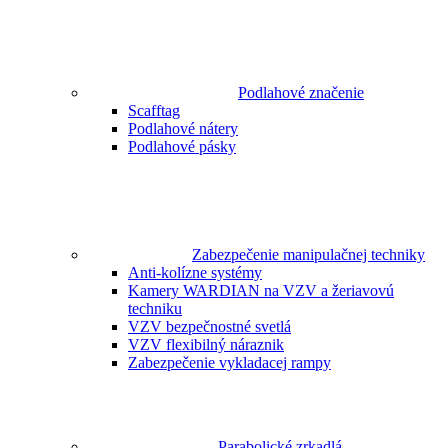
Podlahové značenie
Scafftag
Podlahové nátery
Podlahové pásky
Zabezpečenie manipulačnej techniky
Anti-kolízne systémy
Kamery WARDIAN na VZV a žeriavovú
techniku
VZV bezpečnostné svetlá
VZV flexibilný náraznik
Zabezpečenie vykladacej rampy
Parabolické zrkadlá