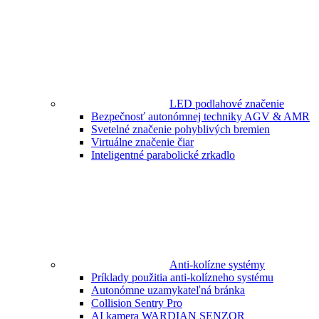
LED podlahové značenie
Bezpečnosť autonómnej techniky AGV & AMR
Svetelné značenie pohyblivých bremien
Virtuálne značenie čiar
Inteligentné parabolické zrkadlo
Anti-kolízne systémy
Príklady použitia anti-kolízneho systému
Autonómne uzamykateľná bránka
Collision Sentry Pro
AI kamera WARDIAN SENZOR