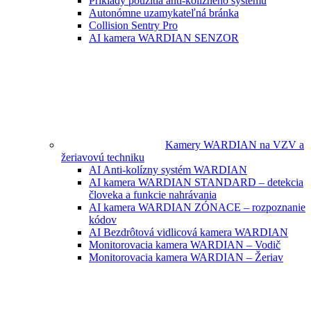
Príklady použitia anti-kolízneho systému
Autonómne uzamykateľná bránka
Collision Sentry Pro
AI kamera WARDIAN SENZOR
Kamery WARDIAN na VZV a
žeriavovú techniku
AI Anti-kolízny systém WARDIAN
AI kamera WARDIAN STANDARD – detekcia
človeka a funkcie nahrávania
AI kamera WARDIAN ZÓNACE – rozpoznanie
kódov
AI Bezdrôtová vidlicová kamera WARDIAN
Monitorovacia kamera WARDIAN – Vodič
Monitorovacia kamera WARDIAN – Žeriav