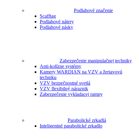
Podlahové značenie
Scafftag
Podlahové nátery
Podlahové pásky
Zabezpečenie manipulačnej techniky
Anti-kolízne systémy
Kamery WARDIAN na VZV a žeriavovú
techniku
VZV bezpečnostné svetlá
VZV flexibilný náraznik
Zabezpečenie vykladacej rampy
Parabolické zrkadlá
Inteligentné parabolické zrkadlo