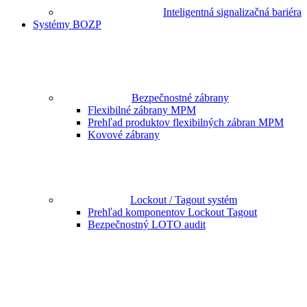
Inteligentná signalizačná bariéra
Systémy BOZP
Bezpečnostné zábrany
Flexibilné zábrany MPM
Prehľad produktov flexibilných zábran MPM
Kovové zábrany
Lockout / Tagout systém
Prehľad komponentov Lockout Tagout
Bezpečnostný LOTO audit