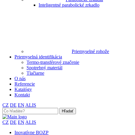
Inteligentné parabolické zrkadlo
Priemyselné rohože
Priemyselná identifikácia
Termo-transférové značenie
Spotrebný materiál
Tlačiarne
O nás
Referencie
Katalógy
Kontakt
CZ
DE
EN
ALIS
Search
for:
CZ
DE
EN
ALIS
Inovatívne BOZP