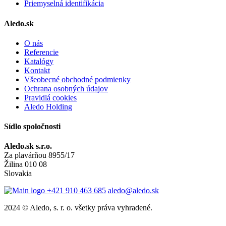
Priemyselná identifikácia
Aledo.sk
O nás
Referencie
Katalógy
Kontakt
Všeobecné obchodné podmienky
Ochrana osobných údajov
Pravidlá cookies
Aledo Holding
Sídlo spoločnosti
Aledo.sk s.r.o.
Za plavárňou 8955/17
Žilina 010 08
Slovakia
+421 910 463 685
aledo@aledo.sk
2024 © Aledo, s. r. o. všetky práva vyhradené.