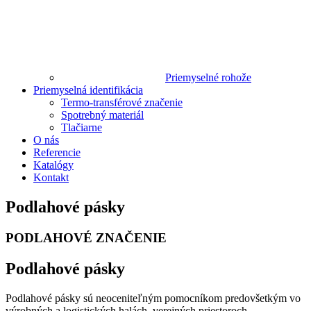
Priemyselné rohože
Priemyselná identifikácia
Termo-transférové značenie
Spotrebný materiál
Tlačiarne
O nás
Referencie
Katalógy
Kontakt
Podlahové pásky
PODLAHOVÉ ZNAČENIE
Podlahové pásky
Podlahové pásky sú neoceniteľným pomocníkom predovšetkým vo
výrobných a logistických halách, verejných priestoroch,