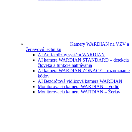
Kamery WARDIAN na VZV a
žeriavovú techniku
AI Anti-kolízny systém WARDIAN
AI kamera WARDIAN STANDARD – detekcia
človeka a funkcie nahrávania
AI kamera WARDIAN ZÓNACE – rozpoznanie
kódov
AI Bezdrôtová vidlicová kamera WARDIAN
Monitorovacia kamera WARDIAN – Vodič
Monitorovacia kamera WARDIAN – Žeriav