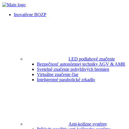
Inovatívne BOZP
LED podlahové značenie
Bezpečnosť autonómnej techniky AGV & AMR
Svetelné značenie pohyblivých bremien
Virtuálne značenie čiar
Inteligentné parabolické zrkadlo
Anti-kolízne systémy