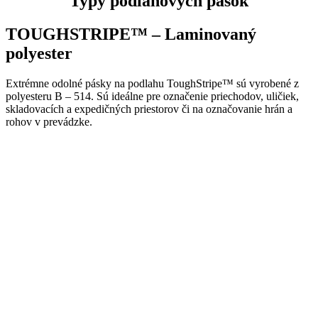
Typy podlahových pások
TOUGHSTRIPE™ – Laminovaný
polyester
Extrémne odolné pásky na podlahu ToughStripe™ sú vyrobené z
polyesteru B – 514. Sú ideálne pre označenie priechodov, uličiek,
skladovacích a expedičných priestorov či na označovanie hrán a
rohov v prevádzke.