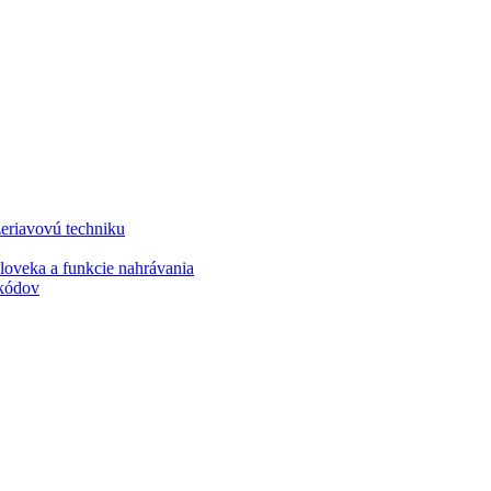
iavovú techniku
eka a funkcie nahrávania
kódov