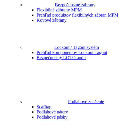
Bezpečnostné zábrany
Flexibilné zábrany MPM
Prehľad produktov flexibilných zábran MPM
Kovové zábrany
Lockout / Tagout systém
Prehľad komponentov Lockout Tagout
Bezpečnostný LOTO audit
Podlahové značenie
Scafftag
Podlahové nátery
Podlahové pásky