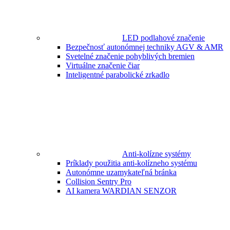
LED podlahové značenie
Bezpečnosť autonómnej techniky AGV & AMR
Svetelné značenie pohyblivých bremien
Virtuálne značenie čiar
Inteligentné parabolické zrkadlo
Anti-kolízne systémy
Príklady použitia anti-kolízneho systému
Autonómne uzamykateľná bránka
Collision Sentry Pro
AI kamera WARDIAN SENZOR