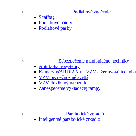
Podlahové značenie
Scafftag
Podlahové nátery
Podlahové pásky
Zabezpečenie manipulačnej techniky
Anti-kolízne systémy
Kamery WARDIAN na VZV a žeriavovú technik
VZV bezpečnostné svetlá
VZV flexibilný náraznik
Zabezpečenie vykladacej rampy
Parabolické zrkadlá
Inteligentné parabolické zrkadlo