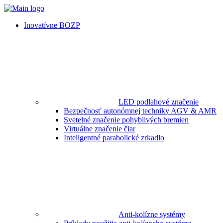
Inovatívne BOZP
LED podlahové značenie
Bezpečnosť autonómnej techniky AGV & AMR
Svetelné značenie pohyblivých bremien
Virtuálne značenie čiar
Inteligentné parabolické zrkadlo
Anti-kolízne systémy