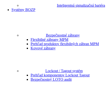
Inteligentná signalizačná bariéra
Systémy BOZP
Bezpečnostné zábrany
Flexibilné zábrany MPM
Prehľad produktov flexibilných zábran MPM
Kovové zábrany
Lockout / Tagout systém
Prehľad komponentov Lockout Tagout
Bezpečnostný LOTO audit