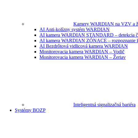
Kamery WARDIAN na VZV a žer
AI Anti-kolízny systém WARDIAN
AI kamera WARDIAN STANDARD – detekcia člov
AI kamera WARDIAN ZÓNACE – rozpoznanie 
AI Bezdrôtová vidlicová kamera WARDIAN
Monitorovacia kamera WARDIAN – Vodič
Monitorovacia kamera WARDIAN – Žeriav
Inteligentná signalizačná bariéra
Systémy BOZP