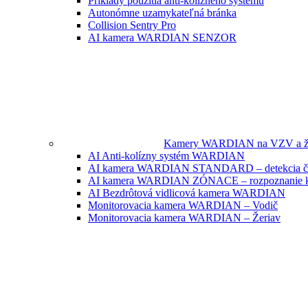
Príklady použitia anti-kolízneho systému
Autonómne uzamykateľná bránka
Collision Sentry Pro
AI kamera WARDIAN SENZOR
Kamery WARDIAN na VZV a žer
AI Anti-kolízny systém WARDIAN
AI kamera WARDIAN STANDARD – detekcia člov
AI kamera WARDIAN ZÓNACE – rozpoznanie 
AI Bezdrôtová vidlicová kamera WARDIAN
Monitorovacia kamera WARDIAN – Vodič
Monitorovacia kamera WARDIAN – Žeriav