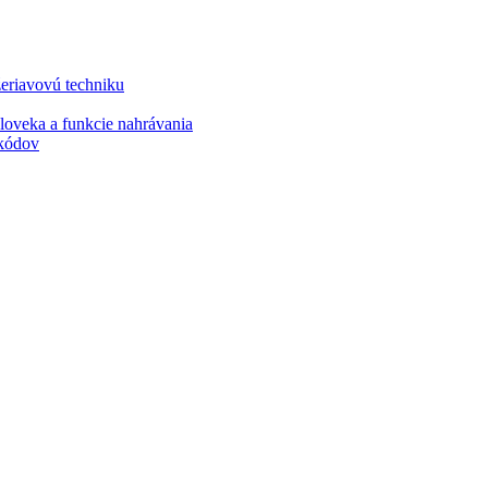
iavovú techniku
eka a funkcie nahrávania
kódov