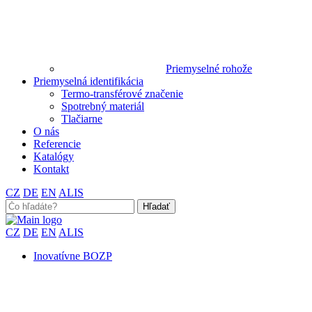
Priemyselné rohože
Priemyselná identifikácia
Termo-transférové značenie
Spotrebný materiál
Tlačiarne
O nás
Referencie
Katalógy
Kontakt
CZ
DE
EN
ALIS
Search
for:
CZ
DE
EN
ALIS
Inovatívne BOZP