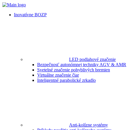
Inovatívne BOZP
LED podlahové značenie
Bezpečnosť autonómnej techniky AGV & AMR
Svetelné značenie pohyblivých bremien
Virtuálne značenie čiar
Inteligentné parabolické zrkadlo
Anti-kolízne systémy