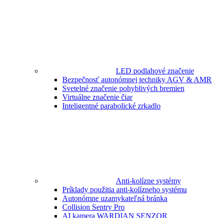
LED podlahové značenie
Bezpečnosť autonómnej techniky AGV & AMR
Svetelné značenie pohyblivých bremien
Virtuálne značenie čiar
Inteligentné parabolické zrkadlo
Anti-kolízne systémy
Príklady použitia anti-kolízneho systému
Autonómne uzamykateľná bránka
Collision Sentry Pro
AI kamera WARDIAN SENZOR