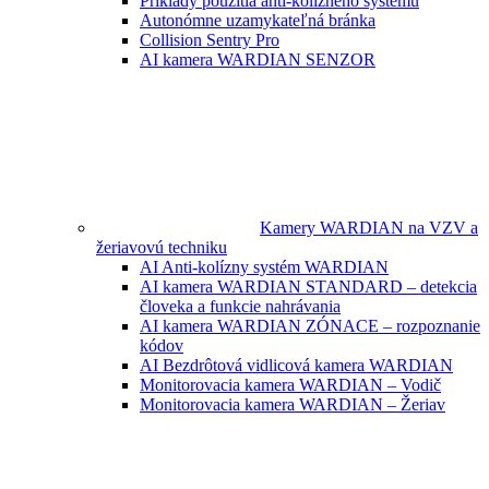
Príklady použitia anti-kolízneho systému
Autonómne uzamykateľná bránka
Collision Sentry Pro
AI kamera WARDIAN SENZOR
Kamery WARDIAN na VZV a
žeriavovú techniku
AI Anti-kolízny systém WARDIAN
AI kamera WARDIAN STANDARD – detekcia
človeka a funkcie nahrávania
AI kamera WARDIAN ZÓNACE – rozpoznanie
kódov
AI Bezdrôtová vidlicová kamera WARDIAN
Monitorovacia kamera WARDIAN – Vodič
Monitorovacia kamera WARDIAN – Žeriav