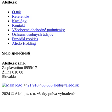
Aledo.sk
O nás
Referencie
Katalógy
Kontakt
Všeobecné obchodné podmienky
Ochrana osobných údajov
Pravidlá cookies
Aledo Holding
Sídlo spoločnosti
Aledo.sk s.r.o.
Za plavárňou 8955/17
Žilina 010 08
Slovakia
+421 910 463 685
aledo@aledo.sk
2024 © Aledo, s. r. o. všetky práva vyhradené.