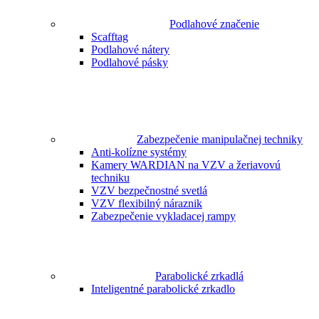
Podlahové značenie
Scafftag
Podlahové nátery
Podlahové pásky
Zabezpečenie manipulačnej techniky
Anti-kolízne systémy
Kamery WARDIAN na VZV a žeriavovú
techniku
VZV bezpečnostné svetlá
VZV flexibilný náraznik
Zabezpečenie vykladacej rampy
Parabolické zrkadlá
Inteligentné parabolické zrkadlo