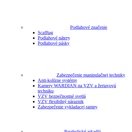
Podlahové značenie
Scafftag
Podlahové nátery
Podlahové pásky
Zabezpečenie manipulačnej techniky
Anti-kolízne systémy
Kamery WARDIAN na VZV a žeriavovú
techniku
VZV bezpečnostné svetlá
VZV flexibilný náraznik
Zabezpečenie vykladacej rampy
Parabolické zrkadlá