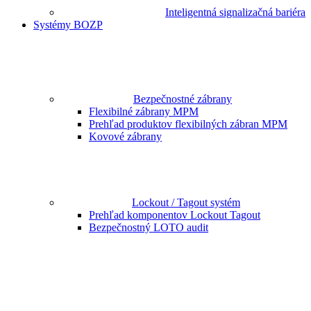
Inteligentná signalizačná bariéra
Systémy BOZP
Bezpečnostné zábrany
Flexibilné zábrany MPM
Prehľad produktov flexibilných zábran MPM
Kovové zábrany
Lockout / Tagout systém
Prehľad komponentov Lockout Tagout
Bezpečnostný LOTO audit