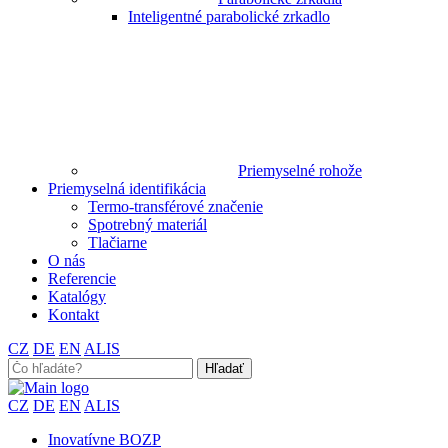
Inteligentné parabolické zrkadlo
Priemyselné rohože
Priemyselná identifikácia
Termo-transférové značenie
Spotrebný materiál
Tlačiarne
O nás
Referencie
Katalógy
Kontakt
CZ
DE
EN
ALIS
Search
for:
CZ
DE
EN
ALIS
Inovatívne BOZP