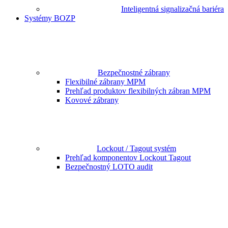
Inteligentná signalizačná bariéra
Systémy BOZP
Bezpečnostné zábrany
Flexibilné zábrany MPM
Prehľad produktov flexibilných zábran MPM
Kovové zábrany
Lockout / Tagout systém
Prehľad komponentov Lockout Tagout
Bezpečnostný LOTO audit