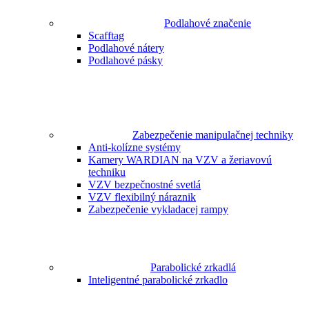
Podlahové značenie
Scafftag
Podlahové nátery
Podlahové pásky
Zabezpečenie manipulačnej techniky
Anti-kolízne systémy
Kamery WARDIAN na VZV a žeriavovú
techniku
VZV bezpečnostné svetlá
VZV flexibilný náraznik
Zabezpečenie vykladacej rampy
Parabolické zrkadlá
Inteligentné parabolické zrkadlo