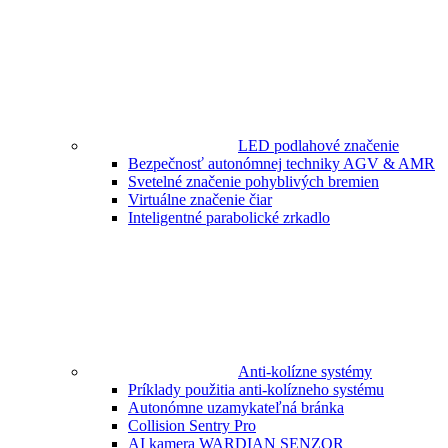
LED podlahové značenie
Bezpečnosť autonómnej techniky AGV & AMR
Svetelné značenie pohyblivých bremien
Virtuálne značenie čiar
Inteligentné parabolické zrkadlo
Anti-kolízne systémy
Príklady použitia anti-kolízneho systému
Autonómne uzamykateľná bránka
Collision Sentry Pro
AI kamera WARDIAN SENZOR