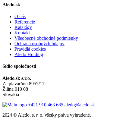
Aledo.sk
O nás
Referencie
Katalógy
Kontakt
Všeobecné obchodné podmienky
Ochrana osobných údajov
Pravidlá cookies
Aledo Holding
Sídlo spoločnosti
Aledo.sk s.r.o.
Za plavárňou 8955/17
Žilina 010 08
Slovakia
+421 910 463 685
aledo@aledo.sk
2024 © Aledo, s. r. o. všetky práva vyhradené.