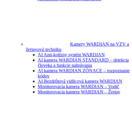
Kamery WARDIAN na VZV a
žeriavovú techniku
AI Anti-kolízny systém WARDIAN
AI kamera WARDIAN STANDARD – detekcia
človeka a funkcie nahrávania
AI kamera WARDIAN ZÓNACE – rozpoznanie
kódov
AI Bezdrôtová vidlicová kamera WARDIAN
Monitorovacia kamera WARDIAN – Vodič
Monitorovacia kamera WARDIAN – Žeriav