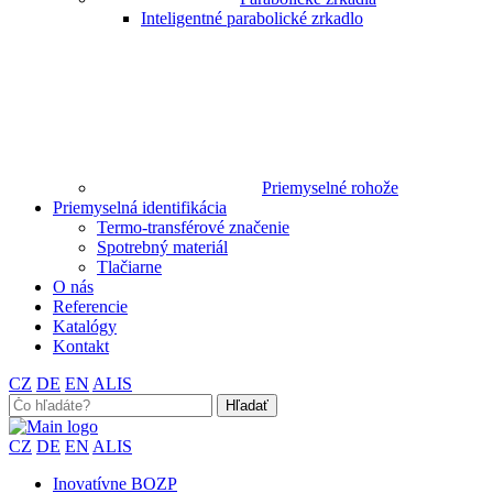
Inteligentné parabolické zrkadlo
Priemyselné rohože
Priemyselná identifikácia
Termo-transférové značenie
Spotrebný materiál
Tlačiarne
O nás
Referencie
Katalógy
Kontakt
CZ
DE
EN
ALIS
Search
for:
CZ
DE
EN
ALIS
Inovatívne BOZP