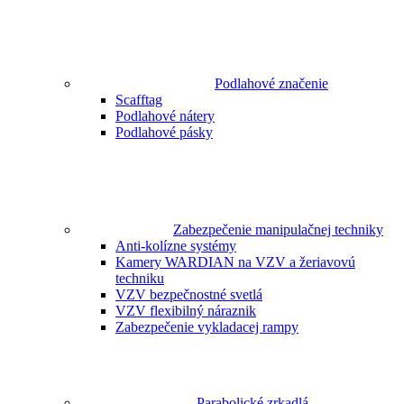
Podlahové značenie
Scafftag
Podlahové nátery
Podlahové pásky
Zabezpečenie manipulačnej techniky
Anti-kolízne systémy
Kamery WARDIAN na VZV a žeriavovú
techniku
VZV bezpečnostné svetlá
VZV flexibilný náraznik
Zabezpečenie vykladacej rampy
Parabolické zrkadlá