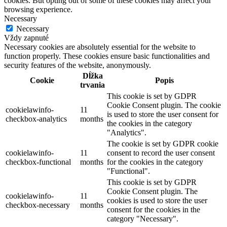
cookies. But opting out of some of these cookies may affect your
browsing experience.
Necessary
Necessary
Vždy zapnuté
Necessary cookies are absolutely essential for the website to
function properly. These cookies ensure basic functionalities and
security features of the website, anonymously.
Dĺžka
Cookie
Popis
trvania
This cookie is set by GDPR
Cookie Consent plugin. The cookie
cookielawinfo-
11
is used to store the user consent for
checkbox-analytics
months
the cookies in the category
"Analytics".
The cookie is set by GDPR cookie
cookielawinfo-
11
consent to record the user consent
checkbox-functional
months
for the cookies in the category
"Functional".
This cookie is set by GDPR
Cookie Consent plugin. The
cookielawinfo-
11
cookies is used to store the user
checkbox-necessary
months
consent for the cookies in the
category "Necessary".