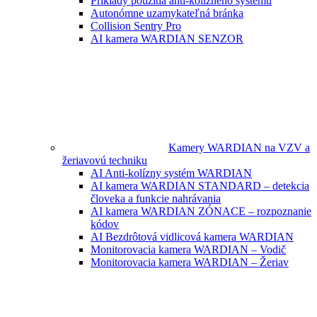
Príklady použitia anti-kolízneho systému
Autonómne uzamykateľná bránka
Collision Sentry Pro
AI kamera WARDIAN SENZOR
Kamery WARDIAN na VZV a
žeriavovú techniku
AI Anti-kolízny systém WARDIAN
AI kamera WARDIAN STANDARD – detekcia
človeka a funkcie nahrávania
AI kamera WARDIAN ZÓNACE – rozpoznanie
kódov
AI Bezdrôtová vidlicová kamera WARDIAN
Monitorovacia kamera WARDIAN – Vodič
Monitorovacia kamera WARDIAN – Žeriav