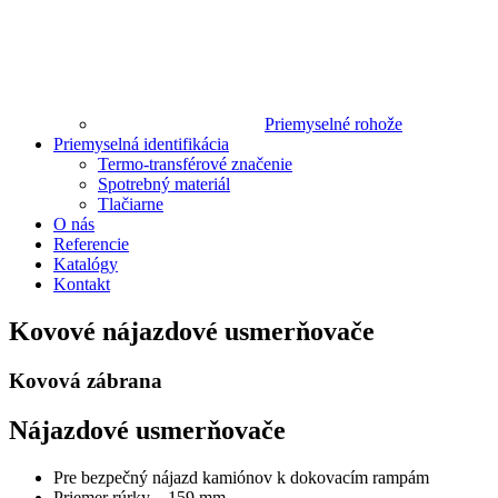
Priemyselné rohože
Priemyselná identifikácia
Termo-transférové značenie
Spotrebný materiál
Tlačiarne
O nás
Referencie
Katalógy
Kontakt
Kovové nájazdové usmerňovače
Kovová zábrana
Nájazdové usmerňovače
Pre bezpečný nájazd kamiónov k dokovacím rampám
Priemer rúrky – 159 mm