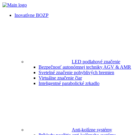
Inovatívne BOZP
LED podlahové značenie
Bezpečnosť autonómnej techniky AGV & AMR
Svetelné značenie pohyblivých bremien
Virtuálne značenie čiar
Inteligentné parabolické zrkadlo
Anti-kolízne systémy